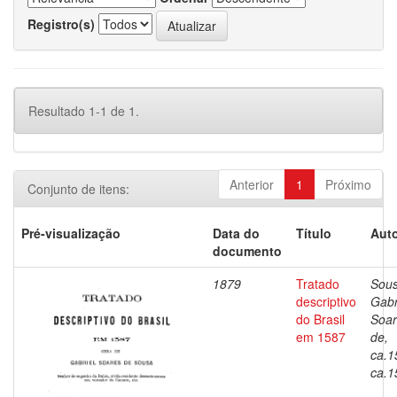
Registro(s)
Resultado 1-1 de 1.
Anterior
1
Próximo
Conjunto de itens:
Pré-visualização
Data do
Título
Auto
documento
1879
Tratado
Sous
descriptivo
Gabr
do Brasil
Soar
em 1587
de,
ca.1
ca.1