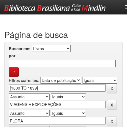
Skip
navigation
Página de busca
Buscar em:
por
Filtros correntes: