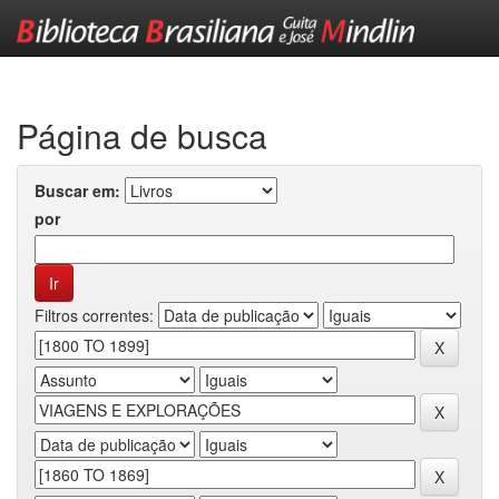
Skip
navigation
Página de busca
Buscar em:
por
Filtros correntes: