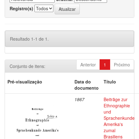
Registro(s)
Resultado 1-1 de 1.
Anterior
1
Próximo
Conjunto de itens:
Pré-visualização
Data do
Título
documento
1867
Beitrãge zur
Ethnographie
und
Sprachenkunde
Amerika's
zumal
Brasiliens