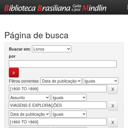
Skip
navigation
Página de busca
Buscar em:
por
Filtros correntes: