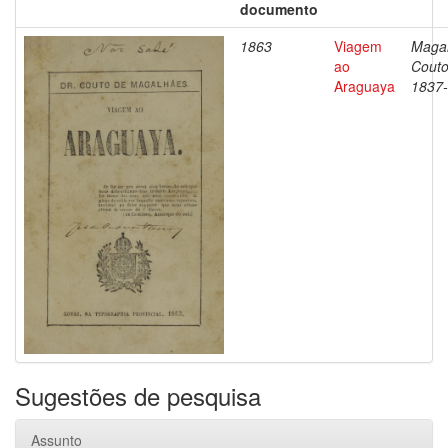
documento
1863
Viagem
Magal
ao
Couto
Araguaya
1837
Sugestões de pesquisa
Assunto