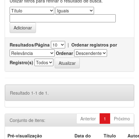
Utilizar filtros para refinar o resultado de busca.
Resultados/Página
|
Ordenar registros por
Ordenar
Registro(s)
Resultado 1-1 de 1.
Anterior
1
Próximo
Conjunto de itens:
Pré-visualização
Data do
Título
Autor