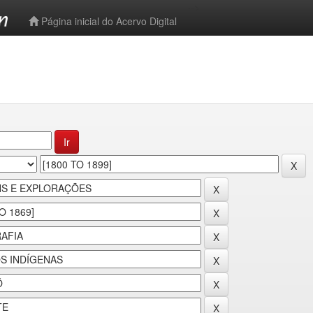
-->
Página inicial do Acervo Digital