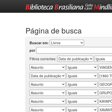
Skip
navigation
Página de busca
Buscar em:
por
Filtros correntes: