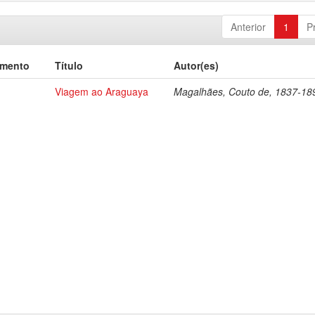
Anterior
1
P
umento
Título
Autor(es)
Viagem ao Araguaya
Magalhães, Couto de, 1837-18