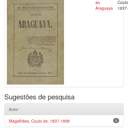
ao
Couto
Araguaya
1837
Sugestões de pesquisa
Autor
Magalhães, Couto de, 1837-1898
1