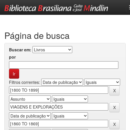
Skip
navigation
Página de busca
Buscar em:
por
Filtros correntes: