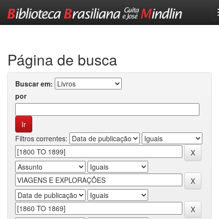
Skip
navigation
Página de busca
Buscar em:
por
Filtros correntes: