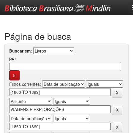
Skip
navigation
Página de busca
Buscar em:
por
Filtros correntes: