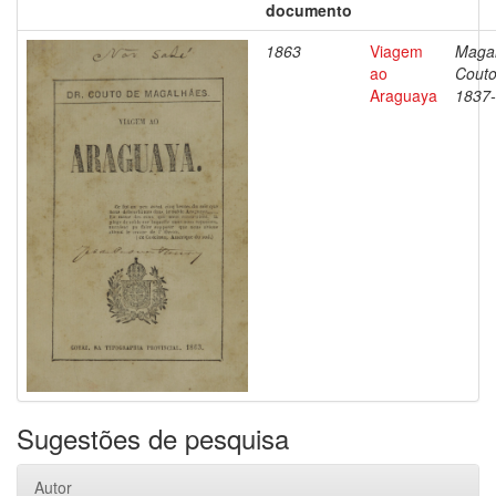
documento
1863
Viagem
Magal
ao
Couto
Araguaya
1837
Sugestões de pesquisa
Autor