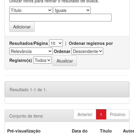
Utilizar filtros para refinar o resultado de busca.
Resultados/Página
|
Ordenar registros por
Ordenar
Registro(s)
Resultado 1-1 de 1.
Anterior
1
Próximo
Conjunto de itens:
Pré-visualização
Data do
Título
Autor