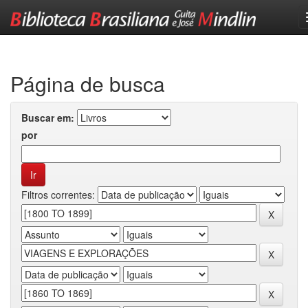
Skip
navigation
Página de busca
Buscar em:
por
Filtros correntes: