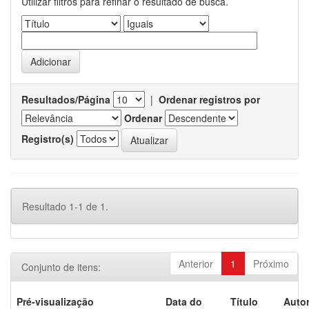
Utilizar filtros para refinar o resultado de busca.
Resultados/Página
|
Ordenar registros por
Ordenar
Registro(s)
Resultado 1-1 de 1.
Anterior
1
Próximo
Conjunto de itens:
Pré-visualização
Data do
Título
Autor