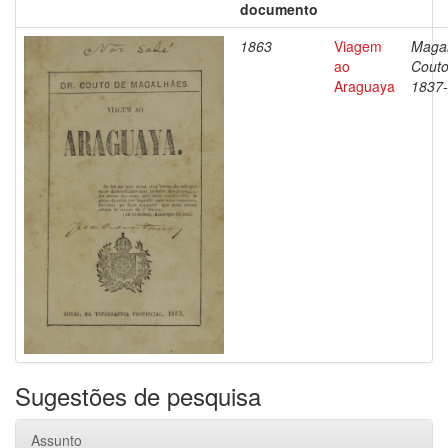
documento
1863
Viagem
Magal
ao
Couto
Araguaya
1837
Sugestões de pesquisa
Assunto