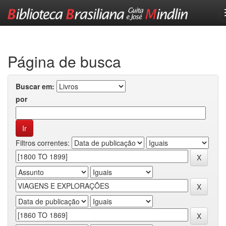
Skip
navigation
Página de busca
Buscar em:
por
Filtros correntes: