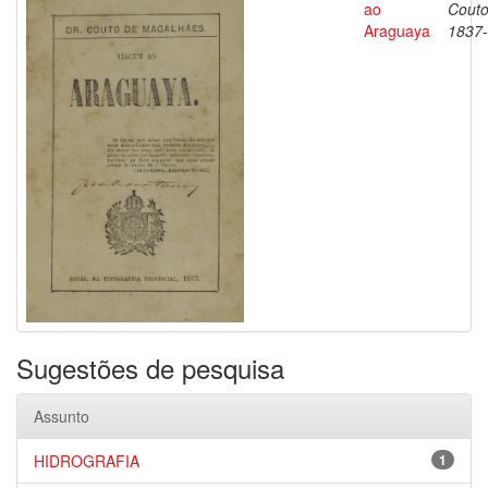
ao
Couto
Araguaya
1837
Sugestões de pesquisa
Assunto
HIDROGRAFIA
1