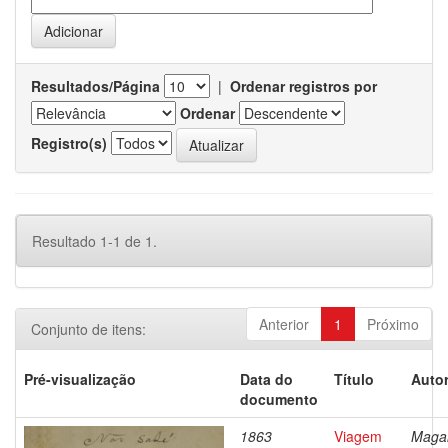
Resultados/Página
|
Ordenar registros por
Ordenar
Registro(s)
Resultado 1-1 de 1.
Anterior
1
Próximo
Conjunto de itens:
Pré-visualização
Data do
Título
Autor
documento
1863
Viagem
Magal