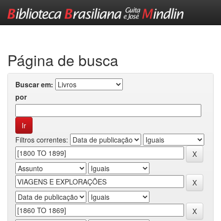
Skip
navigation
Página de busca
Buscar em:
por
Filtros correntes: