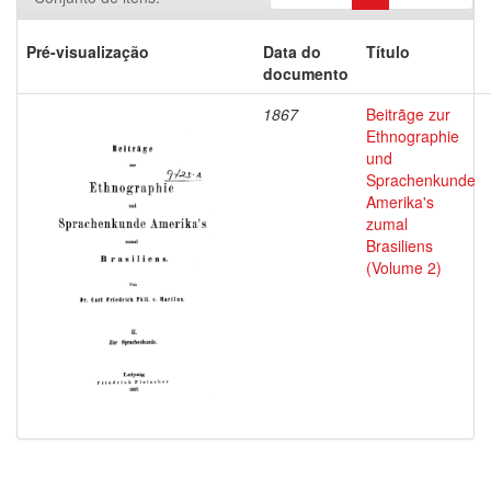
Pré-visualização
Data do
Título
documento
1867
Beitrãge zur
Ethnographie
und
Sprachenkunde
Amerika's
zumal
Brasiliens
(Volume 2)