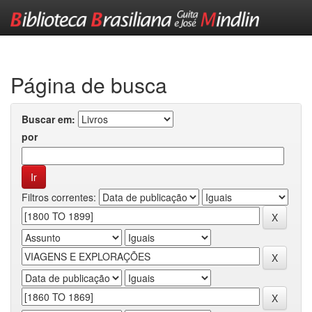
Skip
navigation
Página de busca
Buscar em:
por
Filtros correntes: