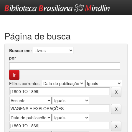
Skip
navigation
Página de busca
Buscar em:
por
Filtros correntes: