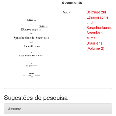
documento
1867
Beitrãge zur
Ethnographie
und
Sprachenkunde
Amerika's
zumal
Brasiliens
(Volume 2)
Sugestões de pesquisa
Assunto