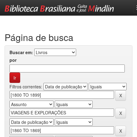
Skip
navigation
Página de busca
Buscar em:
por
Filtros correntes: