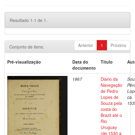
Resultado 1-1 de 1.
Anterior
1
Próximo
Conjunto de itens:
Pré-visualização
Data do
Título
Aut
documento
1867
Diario da
Sou
Navegação
Pêr
de Pedro
Lop
Lopes de
ca.
Souza pela
153
costa do
Brazil até o
Rio
Uruguay
(de 1530 a