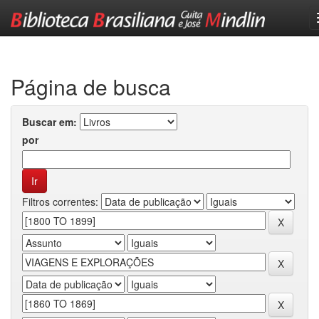
Skip
navigation
Página de busca
Buscar em:
por
Filtros correntes: