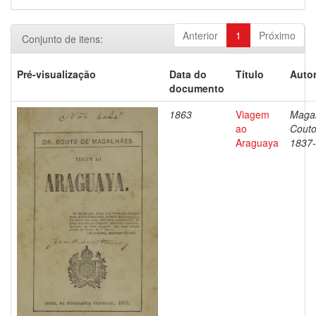
Anterior
1
Próximo
Conjunto de itens:
Pré-visualização
Data do
Título
Autor
documento
1863
Viagem
Magal
ao
Couto
Araguaya
1837