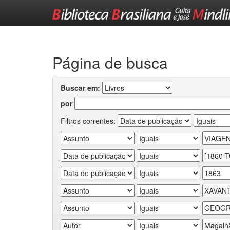
Skip
navigation
Página de busca
Buscar em:
por
Filtros correntes: