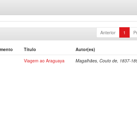
Anterior
1
P
umento
Título
Autor(es)
Viagem ao Araguaya
Magalhães, Couto de, 1837-18