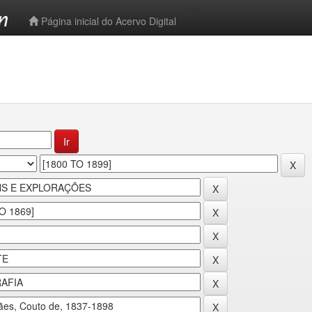
-->
Página inicial do Acervo Digital