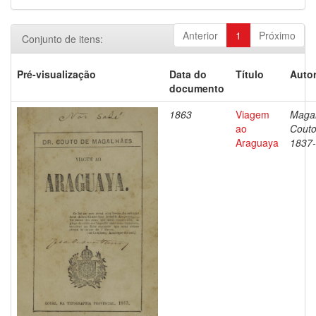
Anterior
1
Próximo
Conjunto de itens:
Pré-visualização
Data do
Título
Autor
documento
1863
Viagem
Magal
ao
Couto
Araguaya
1837