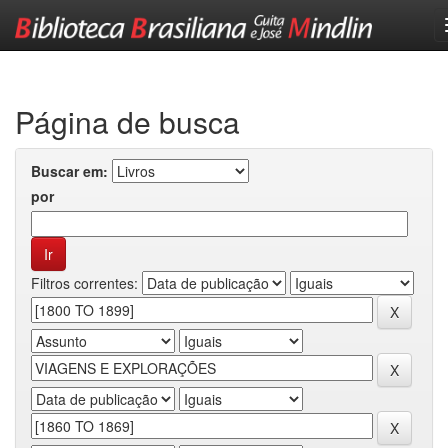
Skip
navigation
Página de busca
Buscar em:
por
Filtros correntes: