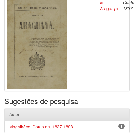
ao
Couto
Araguaya
1837
Sugestões de pesquisa
Autor
Magalhães, Couto de, 1837-1898
1