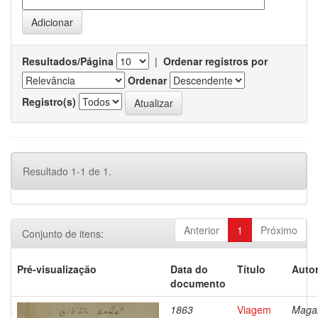
Resultados/Página
|
Ordenar registros por
Ordenar
Registro(s)
Resultado 1-1 de 1.
Anterior
1
Próximo
Conjunto de itens:
Pré-visualização
Data do
Título
Autor
documento
1863
Viagem
Magal