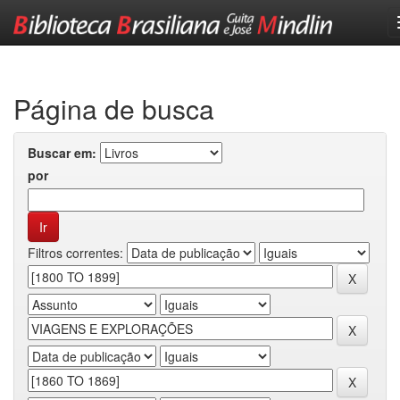
Skip
navigation
Página de busca
Buscar em:
por
Filtros correntes: