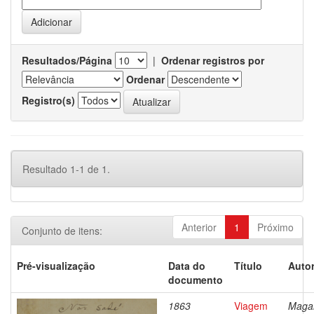
Resultados/Página
|
Ordenar registros por
Ordenar
Registro(s)
Resultado 1-1 de 1.
Anterior
1
Próximo
Conjunto de itens:
Pré-visualização
Data do
Título
Autor
documento
1863
Viagem
Magal