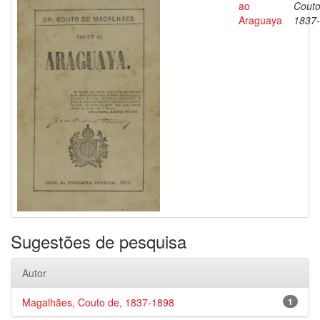
ao
Couto
Araguaya
1837
Sugestões de pesquisa
Autor
Magalhães, Couto de, 1837-1898
1