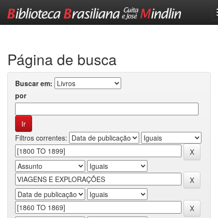
Skip
navigation
Página de busca
Buscar em:
por
Filtros correntes: