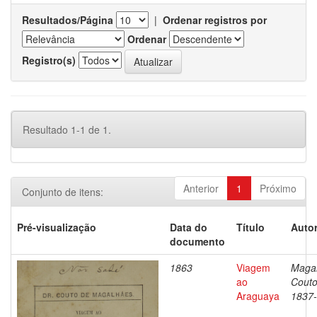
Resultados/Página
|
Ordenar registros por
Ordenar
Registro(s)
Resultado 1-1 de 1.
Anterior
1
Próximo
Conjunto de itens:
Pré-visualização
Data do
Título
Autor
documento
1863
Viagem
Magal
ao
Couto
Araguaya
1837