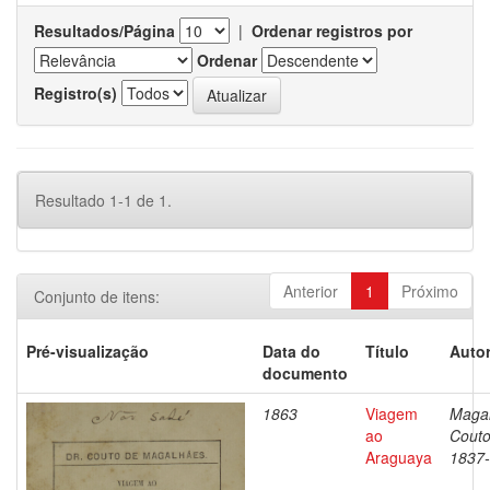
Resultados/Página
|
Ordenar registros por
Ordenar
Registro(s)
Resultado 1-1 de 1.
Anterior
1
Próximo
Conjunto de itens:
Pré-visualização
Data do
Título
Autor
documento
1863
Viagem
Magal
ao
Couto
Araguaya
1837