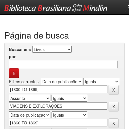
Skip
navigation
Página de busca
Buscar em:
por
Filtros correntes: