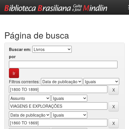
Skip
navigation
Página de busca
Buscar em:
por
Filtros correntes: