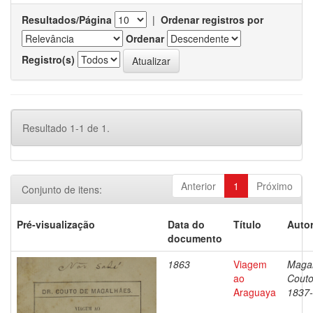
Resultados/Página
|
Ordenar registros por
Ordenar
Registro(s)
Resultado 1-1 de 1.
Anterior
1
Próximo
Conjunto de itens:
Pré-visualização
Data do
Título
Autor
documento
1863
Viagem
Magal
ao
Couto
Araguaya
1837