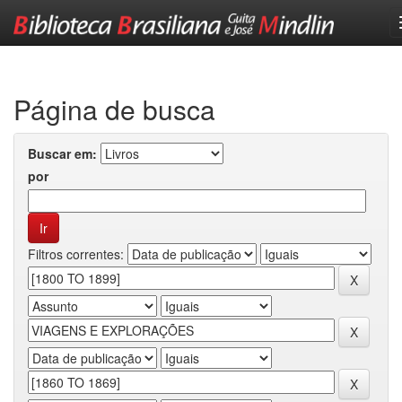
Skip
navigation
Página de busca
Buscar em:
por
Filtros correntes: