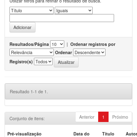
Utilizar filtros para refinar o resultado de busca.
Resultados/Página
|
Ordenar registros por
Ordenar
Registro(s)
Resultado 1-1 de 1.
Anterior
1
Próximo
Conjunto de itens:
Pré-visualização
Data do
Título
Autor