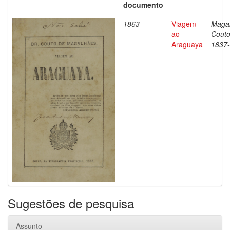
documento
1863
Viagem
Magal
ao
Couto
Araguaya
1837
Sugestões de pesquisa
Assunto