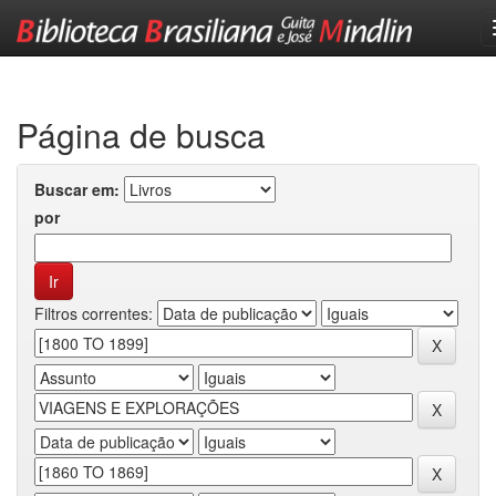
Skip
navigation
Página de busca
Buscar em:
por
Filtros correntes: