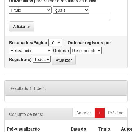
Utilizar filtros para refinar o resultado de busca.
Resultados/Página
|
Ordenar registros por
Ordenar
Registro(s)
Resultado 1-1 de 1.
Anterior
1
Próximo
Conjunto de itens:
Pré-visualização
Data do
Título
Autor