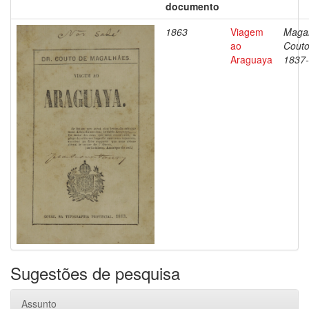
documento
1863
Viagem
Magal
ao
Couto
Araguaya
1837
Sugestões de pesquisa
Assunto