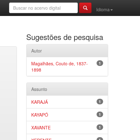
Idioma
Sugestões de pesquisa
Autor
Magalhães, Couto de, 1837-
1
1898
Assunto
KARAJÁ
1
KAYAPÓ
1
XAVANTE
1