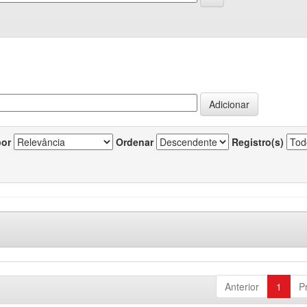
por
Ordenar
Registro(s)
Anterior
1
P