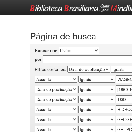
Skip
navigation
Página de busca
Buscar em:
por
Filtros correntes: