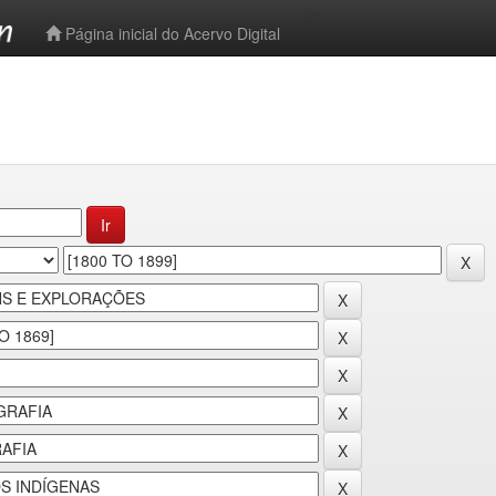
-->
Página inicial do Acervo Digital