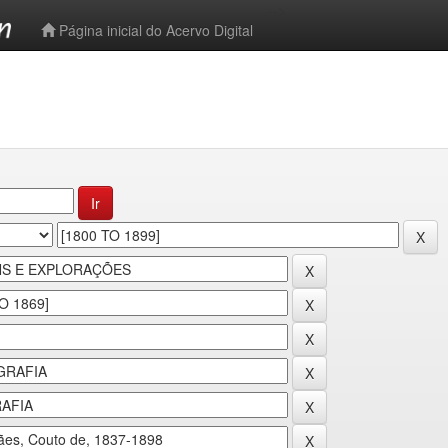
-->
Página inicial do Acervo Digital