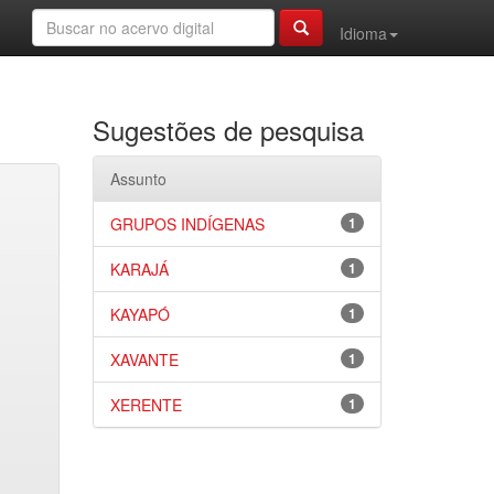
Idioma
Sugestões de pesquisa
Assunto
GRUPOS INDÍGENAS
1
KARAJÁ
1
KAYAPÓ
1
XAVANTE
1
XERENTE
1