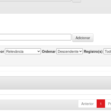
por
Ordenar
Registro(s)
Anterior
1
P