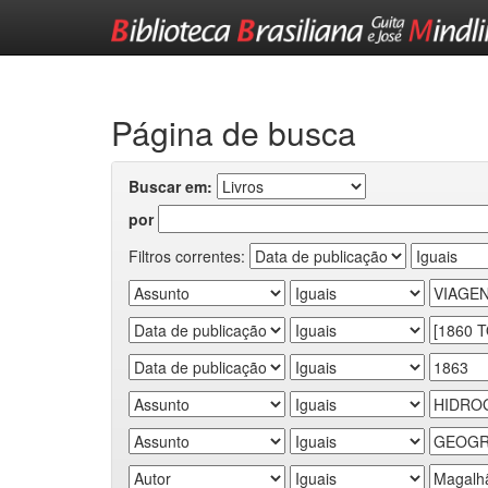
Skip
navigation
Página de busca
Buscar em:
por
Filtros correntes: