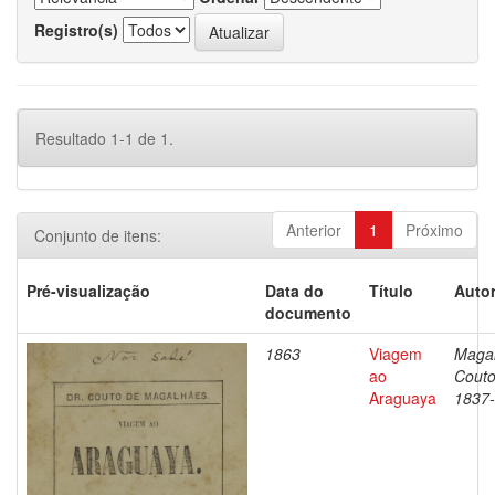
Registro(s)
Resultado 1-1 de 1.
Anterior
1
Próximo
Conjunto de itens:
Pré-visualização
Data do
Título
Autor
documento
1863
Viagem
Magal
ao
Couto
Araguaya
1837