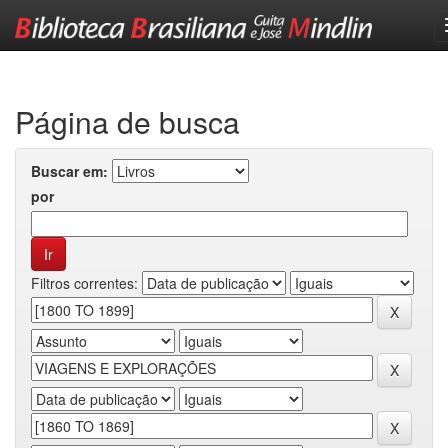
Skip
navigation
Página de busca
Buscar em:
por
Filtros correntes: