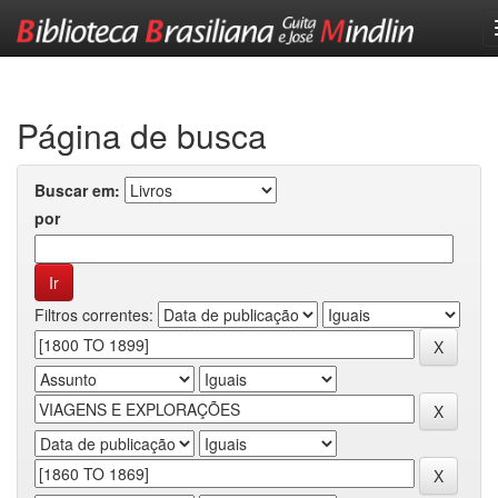
Skip
navigation
Página de busca
Buscar em:
por
Filtros correntes: