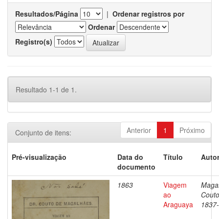
Resultados/Página
|
Ordenar registros por
Ordenar
Registro(s)
Resultado 1-1 de 1.
Anterior
1
Próximo
Conjunto de itens:
Pré-visualização
Data do
Título
Autor
documento
1863
Viagem
Magal
ao
Couto
Araguaya
1837