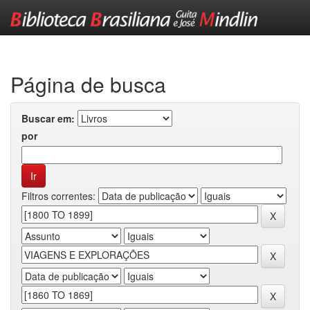
Skip
navigation
Página de busca
Buscar em:
por
Filtros correntes: