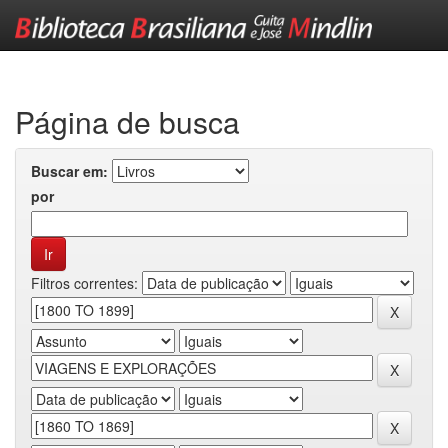
Skip
navigation
Página de busca
Buscar em:
por
Filtros correntes: