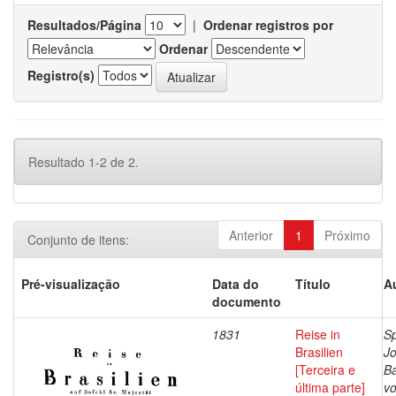
Resultados/Página
|
Ordenar registros por
Ordenar
Registro(s)
Resultado 1-2 de 2.
Anterior
1
Próximo
Conjunto de itens:
Pré-visualização
Data do
Título
A
documento
1831
Reise in
Sp
Brasilien
J
[Terceira e
Ba
última parte]
vo