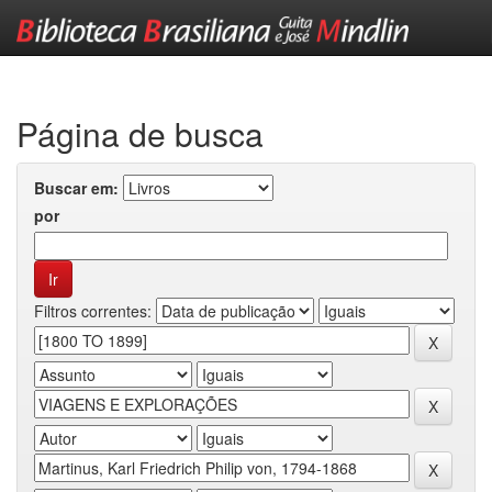
Skip
navigation
Página de busca
Buscar em:
por
Filtros correntes: