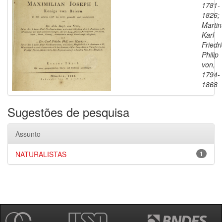
1781-
1826;
Martin
Karl
Friedr
Philip
von,
1794-
1868
Sugestões de pesquisa
Assunto
NATURALISTAS
1