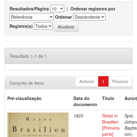
Resultados/Página
|
Ordenar registros por
Ordenar
Registro(s)
Resultado 1-1 de 1.
Anterior
1
Próximo
Conjunto de itens:
Pré-visualização
Data do
Título
Autor
documento
1823
Reise in
Spix,
Brasilien
Johan
[Primeira
Baptis
parte]
von,