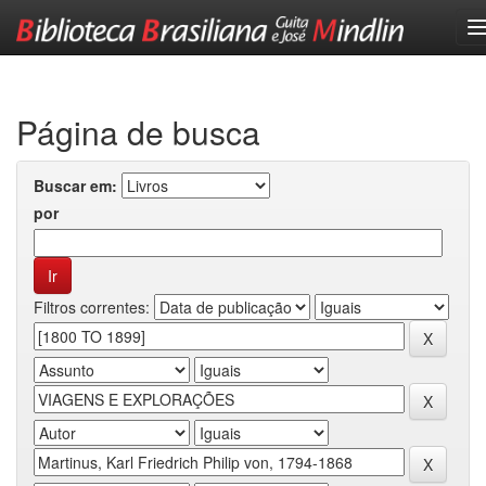
Skip
navigation
Página de busca
Buscar em:
por
Filtros correntes: