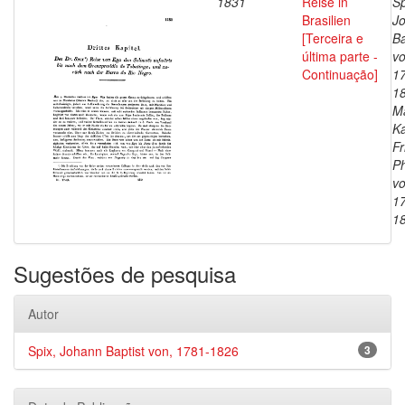
1831
Reise in
Sp
Brasilien
J
[Terceira e
Ba
última parte -
vo
Continuação]
1
1
Ma
Ka
Fr
Ph
vo
1
1
Sugestões de pesquisa
Autor
Spix, Johann Baptist von, 1781-1826
3