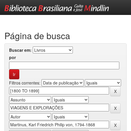
Skip
navigation
Página de busca
Buscar em:
por
Filtros correntes: