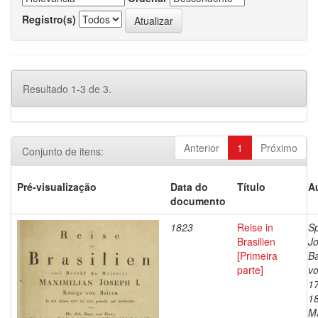
Registro(s)
Resultado 1-3 de 3.
Anterior
1
Próximo
Conjunto de itens:
Pré-visualização
Data do
Título
A
documento
1823
Reise in
Sp
Brasilien
J
[Primeira
Ba
parte]
vo
1
1
Ma