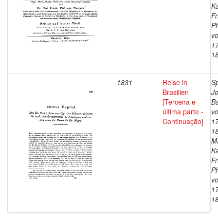
Ka
Fr
Ph
vo
1
1
1831
Reise in
Sp
Brasilien
J
[Terceira e
Ba
última parte -
vo
Continuação]
1
1
Ma
Ka
Fr
Ph
vo
1
1