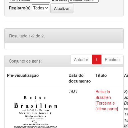
Registro(s)
Resultado 1-2 de 2.
Anterior
1
Próximo
Conjunto de itens:
Pré-visualização
Data do
Título
A
documento
1831
Reise in
Sp
Brasilien
J
[Terceira e
Ba
última parte]
vo
1
1
Ma