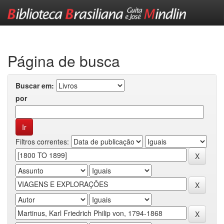
Skip
navigation
Página de busca
Buscar em:
por
Filtros correntes: