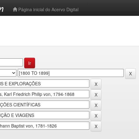
-->
Página inicial do Acervo Digital