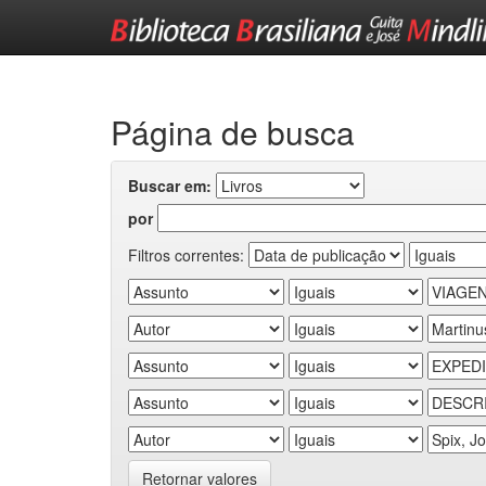
Skip
navigation
Página de busca
Buscar em:
por
Filtros correntes:
Retornar valores