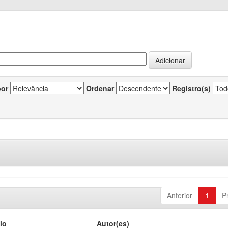
por
Ordenar
Registro(s)
Anterior
1
P
lo
Autor(es)