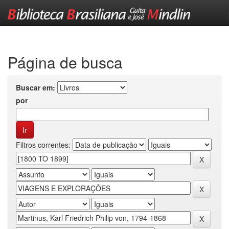
Skip
navigation
Página de busca
Buscar em:
por
Filtros correntes: