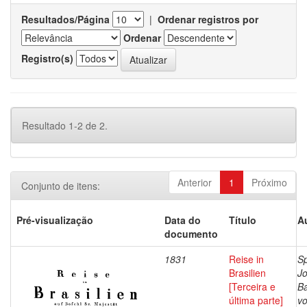
Resultados/Página
|
Ordenar registros por
Ordenar
Registro(s)
Resultado 1-2 de 2.
Anterior
1
Próximo
Conjunto de itens:
Pré-visualização
Data do
Título
A
documento
1831
Reise in
Sp
Brasilien
J
[Terceira e
Ba
última parte]
vo