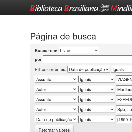
Skip
navigation
Página de busca
Buscar em:
por
Filtros correntes:
Retornar valores