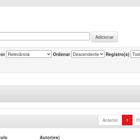
por
Ordenar
Registro(s)
Anterior
1
P
tulo
Autor(es)