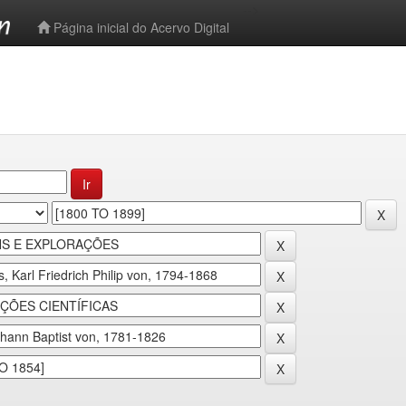
-->
Página inicial do Acervo Digital