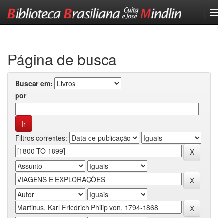
Skip
navigation
Página de busca
Buscar em:
por
Filtros correntes: