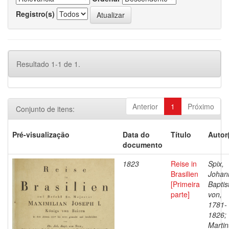
Registro(s)
Resultado 1-1 de 1.
Anterior
1
Próximo
Conjunto de itens:
Pré-visualização
Data do
Título
Autor
documento
1823
Reise in
Spix,
Brasilien
Johan
[Primeira
Baptis
parte]
von,
1781-
1826;
Martin