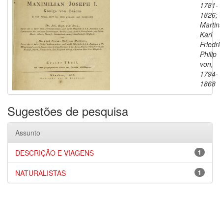
1781-
1826;
Martin
Karl
Friedr
Philip
von,
1794-
1868
Sugestões de pesquisa
Assunto
DESCRIÇÃO E VIAGENS
1
NATURALISTAS
1