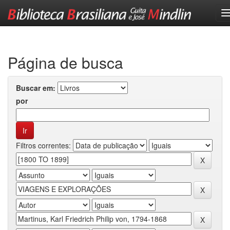
Skip
navigation
Página de busca
Buscar em:
por
Filtros correntes: