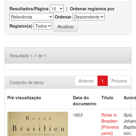
Resultados/Página
|
Ordenar registros por
Ordenar
Registro(s)
Resultado 1-1 de 1.
Anterior
1
Próximo
Conjunto de itens:
Pré-visualização
Data do
Título
Autor
documento
1823
Reise in
Spix,
Brasilien
Johan
[Primeira
Baptis
parte]
von,