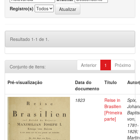
Registro(s)
Resultado 1-1 de 1.
Anterior
1
Próximo
Conjunto de itens:
Pré-visualização
Data do
Título
Autor
documento
1823
Reise in
Spix,
Brasilien
Johan
[Primeira
Baptis
parte]
von,
1781-
1826;
Martin