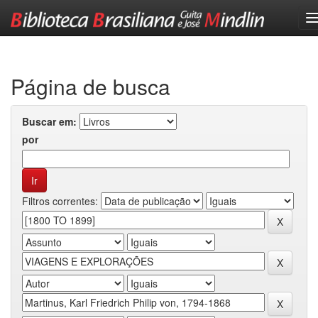
Skip
navigation
Página de busca
Buscar em:
por
Filtros correntes: