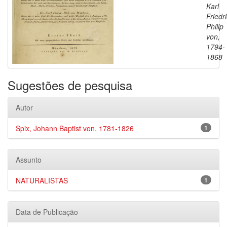
Karl
Friedr
Philip
von,
1794-
1868
Sugestões de pesquisa
Autor
Spix, Johann Baptist von, 1781-1826
1
Assunto
NATURALISTAS
1
Data de Publicação