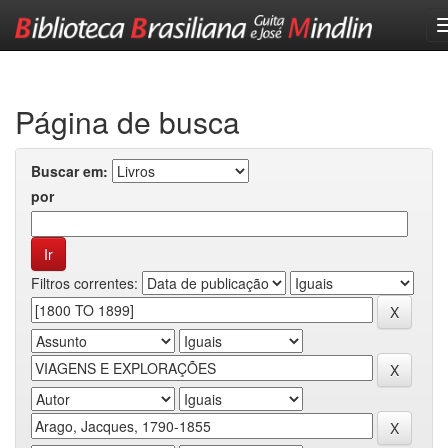
Skip
navigation
Página de busca
Buscar em:
por
Filtros correntes: