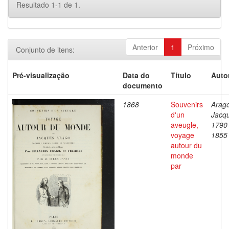
Resultado 1-1 de 1.
Anterior
1
Próximo
Conjunto de itens:
Pré-visualização
Data do
Título
Auto
documento
1868
Souvenirs
Arago
d'un
Jacq
aveugle,
1790
voyage
1855
autour du
monde
par