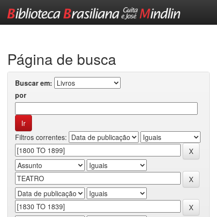
Skip
navigation
Página de busca
Buscar em:
por
Filtros correntes: