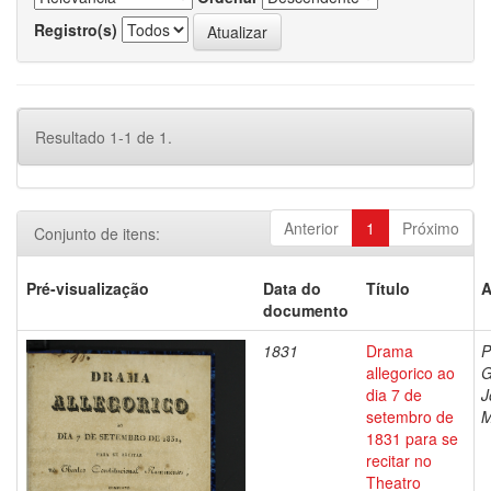
Registro(s)
Resultado 1-1 de 1.
Anterior
1
Próximo
Conjunto de itens:
Pré-visualização
Data do
Título
A
documento
1831
Drama
P
allegorico ao
G
dia 7 de
J
setembro de
M
1831 para se
recitar no
Theatro