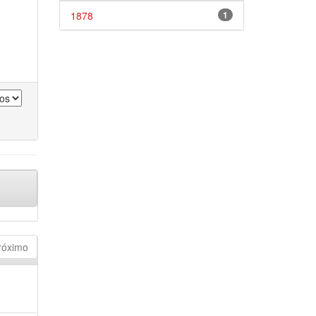
1878
1
róximo