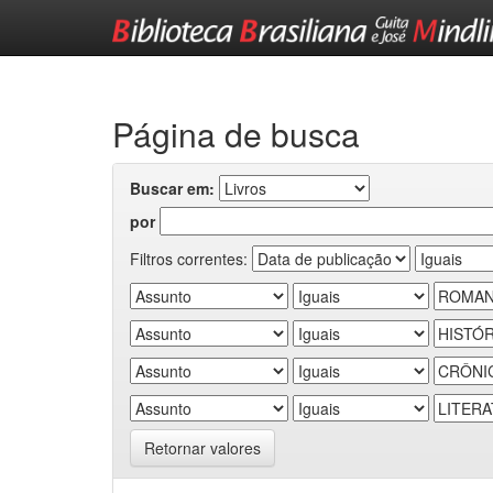
Skip
navigation
Página de busca
Buscar em:
por
Filtros correntes:
Retornar valores