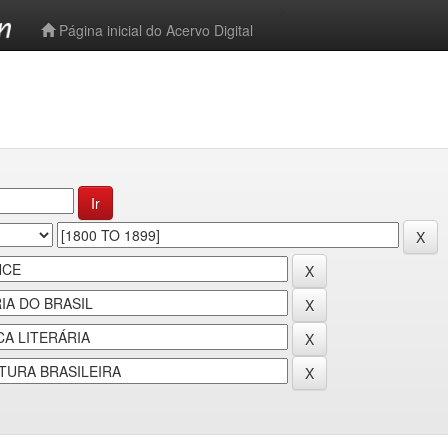
-->
Página inicial do Acervo Digital