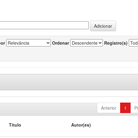
por
Ordenar
Registro(s)
Anterior
1
P
Título
Autor(es)