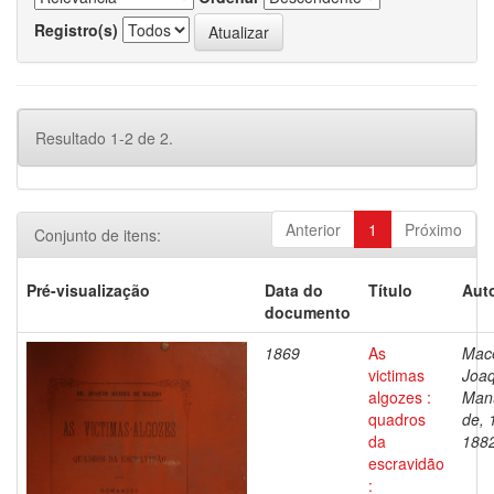
Registro(s)
Resultado 1-2 de 2.
Anterior
1
Próximo
Conjunto de itens:
Pré-visualização
Data do
Título
Auto
documento
1869
As
Mac
victimas
Joa
algozes :
Man
quadros
de, 
da
188
escravidão
: