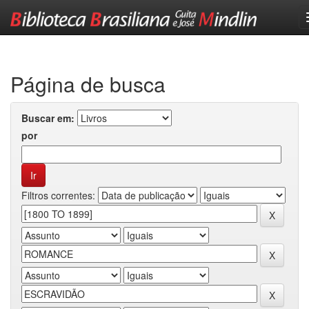
Skip
navigation
Página de busca
Buscar em:
por
Filtros correntes: