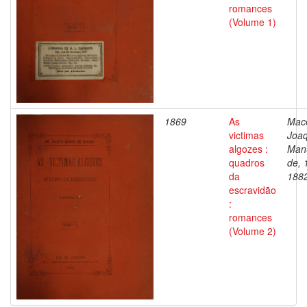
romances
(Volume 1)
1869
As
Mac
victimas
Joa
algozes :
Man
quadros
de, 
da
188
escravidão
:
romances
(Volume 2)