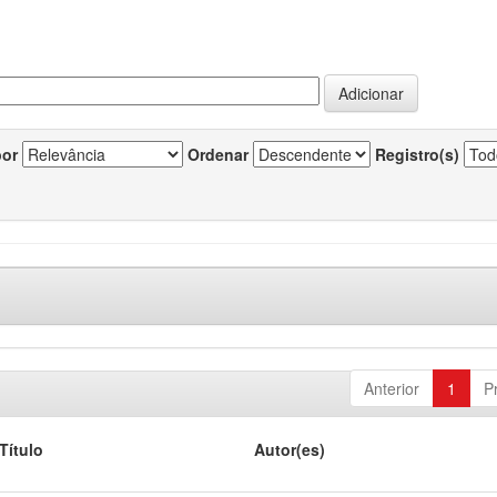
por
Ordenar
Registro(s)
Anterior
1
P
Título
Autor(es)