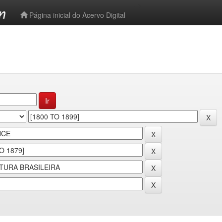
-->
Página inicial do Acervo Digital