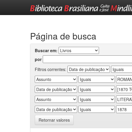
Skip
navigation
Página de busca
Buscar em:
por
Filtros correntes:
Retornar valores