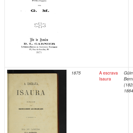
1875
A escrava
Güim
Isaura
Bern
(182
1884