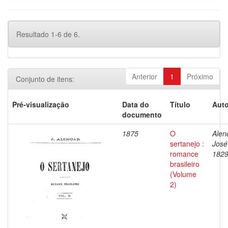
Resultado 1-6 de 6.
Anterior
1
Próximo
Conjunto de itens:
Pré-visualização
Data do
Título
Auto
documento
1875
O
Alen
sertanejo :
José
romance
1829
brasileiro
(Volume
2)