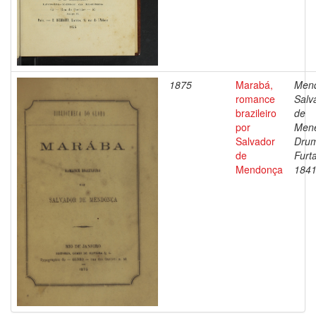
1875
Marabá,
Men
romance
Salv
brazileiro
de
por
Men
Salvador
Dru
de
Furt
Mendonça
1841