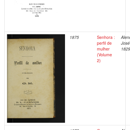
1875
Senhora :
Alen
perfil de
José
mulher
1829
(Volume
2)