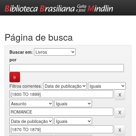
Skip
navigation
Página de busca
Buscar em:
por
Filtros correntes: