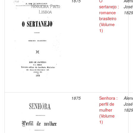
1875
O
Alen
sertanejo :
José
romance
1829
brasileiro
(Volume
1)
1875
Senhora :
Alen
perfil de
José
mulher
1829
(Volume
1)