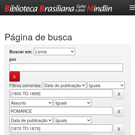
Skip
navigation
Página de busca
Buscar em:
por
Filtros correntes: