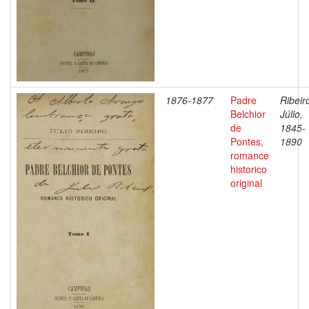
1876-1877
Padre
Ribeir
Belchior
Júlio,
de
1845-
Pontes,
1890
romance
historico
original