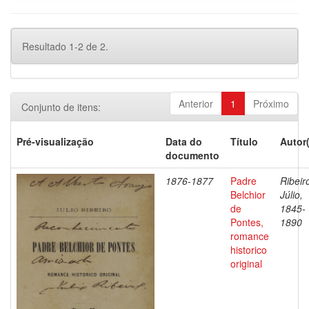
Resultado 1-2 de 2.
Anterior
1
Próximo
Conjunto de itens:
Pré-visualização
Data do
Título
Autor
documento
1876-1877
Padre
Ribeir
Belchior
Júlio,
de
1845-
Pontes,
1890
romance
historico
original