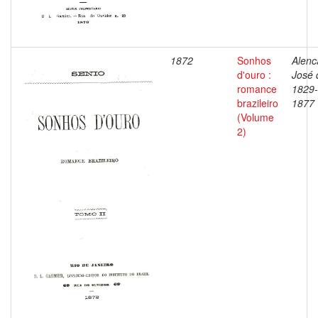
1872
Sonhos
Alenc
d'ouro :
José 
romance
1829-
brazileiro
1877
(Volume
2)