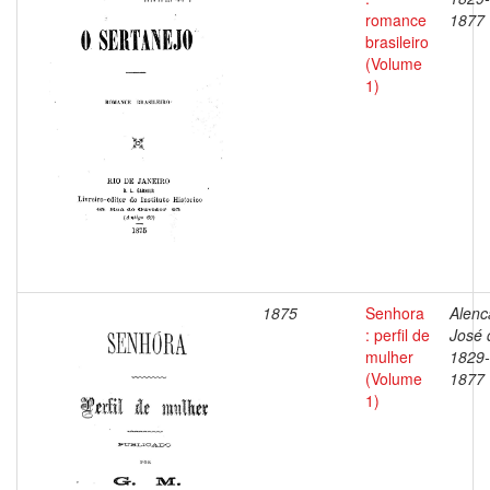
romance
1877
brasileiro
(Volume
1)
1875
Senhora
Alenc
: perfil de
José 
mulher
1829-
(Volume
1877
1)