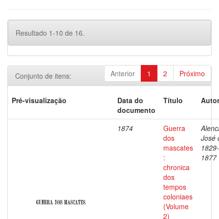
Resultado 1-10 de 16.
Anterior
1
2
Próximo
Conjunto de itens:
Pré-visualização
Data do
Título
Autor
documento
1874
Guerra
Alenc
dos
José 
mascates
1829-
:
1877
chronica
dos
tempos
coloniaes
(Volume
2)