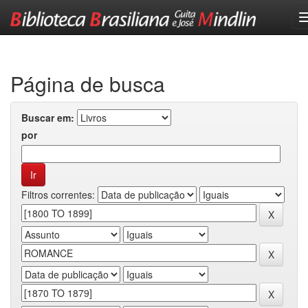
Skip
navigation
Página de busca
Buscar em:
por
Filtros correntes: