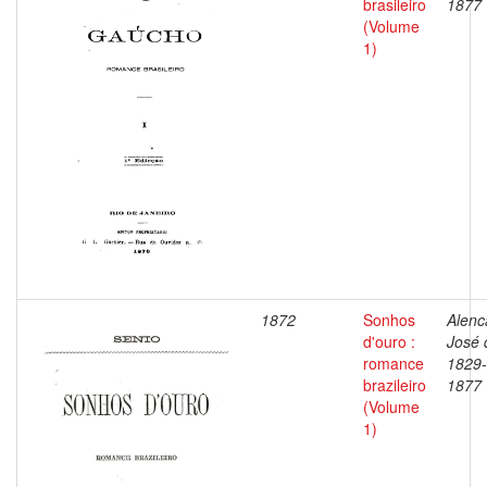
brasileiro
1877
(Volume
1)
1872
Sonhos
Alenc
d'ouro :
José 
romance
1829-
brazileiro
1877
(Volume
1)