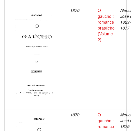
1870
O
Alenc
gaucho :
José 
romance
1829-
brasileiro
1877
(Volume
2)
1870
O
Alenc
gaucho :
José 
romance
1829-