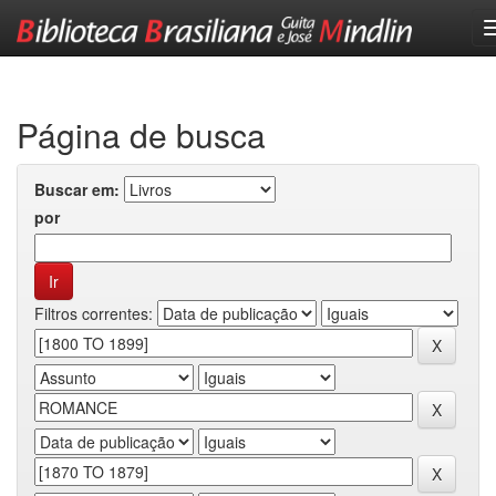
Skip
navigation
Página de busca
Buscar em:
por
Filtros correntes: