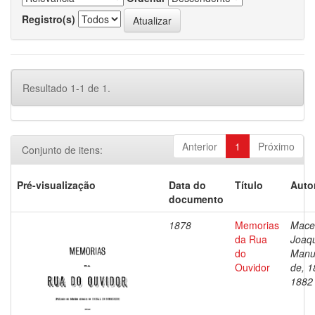
Registro(s)
Resultado 1-1 de 1.
Anterior
1
Próximo
Conjunto de itens:
Pré-visualização
Data do
Título
Auto
documento
1878
Memorias
Mace
da Rua
Joaq
do
Manu
Ouvidor
de, 1
1882