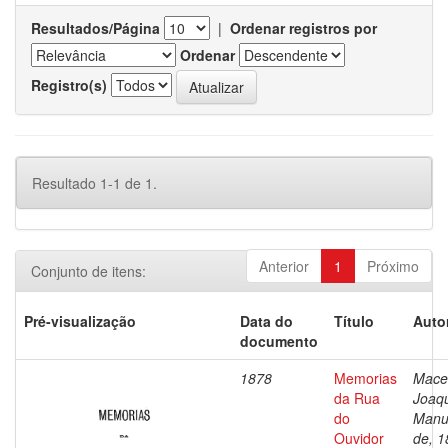
Resultados/Página
|
Ordenar registros por
Ordenar
Registro(s)
Resultado 1-1 de 1.
Anterior
1
Próximo
Conjunto de itens:
Pré-visualização
Data do
Título
Auto
documento
1878
Memorias
Mace
da Rua
Joaq
do
Manu
Ouvidor
de, 1