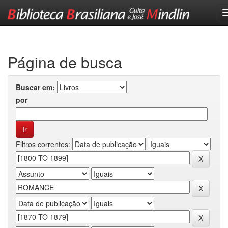
Skip
navigation
Página de busca
Buscar em:
por
Filtros correntes: