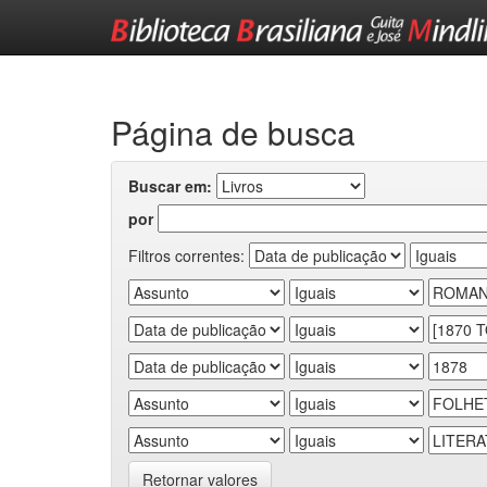
Skip
navigation
Página de busca
Buscar em:
por
Filtros correntes:
Retornar valores