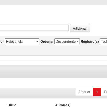
por
Ordenar
Registro(s)
Anterior
1
P
Título
Autor(es)